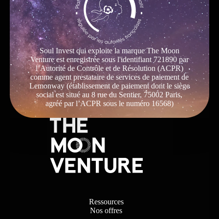
Soul Invest qui exploite la marque The Moon
Venture est enregistrée sous l'identifiant 721890 par
l’Autorité de Contrôle et de Résolution (ACPR)
comme agent prestataire de services de paiement de
Lemonway (établissement de paiement dont le siège
social est situé au 8 rue du Sentier, 75002 Paris,
agréé par l’ACPR sous le numéro 16568)
Ressources
Nos offres